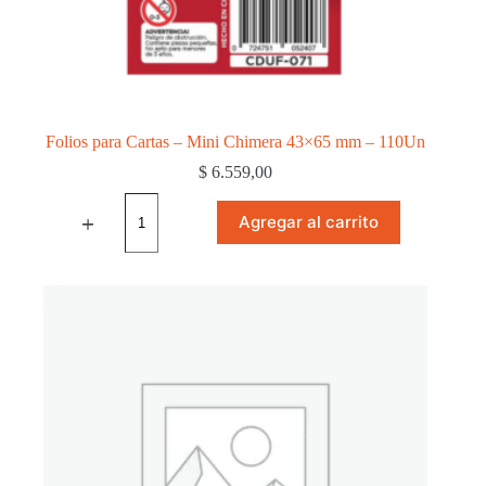
Folios para Cartas – Mini Chimera 43×65 mm – 110Un
$
6.559,00
Folios
para
Agregar al carrito
Cartas
-
Mini
Chimera
43x65
mm
-
110Un
cantidad