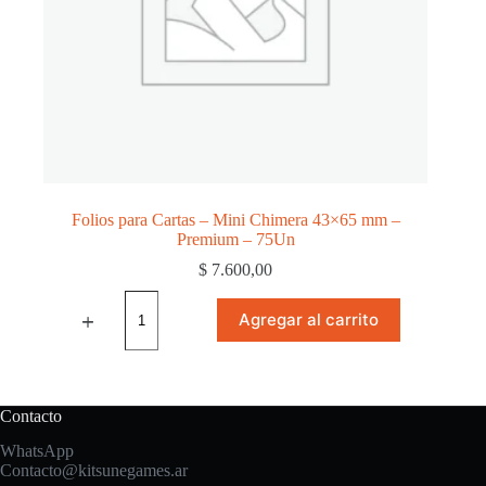
Folios para Cartas – Mini Chimera 43×65 mm –
Premium – 75Un
$
7.600,00
Folios
para
Agregar al carrito
Cartas
-
Mini
Chimera
43x65
Contacto
mm
-
WhatsApp
Premium
Contacto@kitsunegames.ar
-