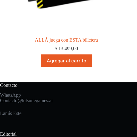
ALLÁ juega con ÉSTA billetera
$
13.499,00
Agregar al carrito
Contacto
WhatsApp
Contacto@kitsunegames.ar
Lanús Este
Editorial