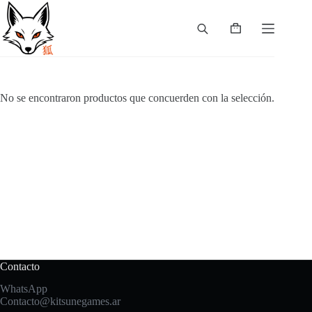
Skip
to
content
Shopping
cart
No se encontraron productos que concuerden con la selección.
Contacto
WhatsApp
Contacto@kitsunegames.ar