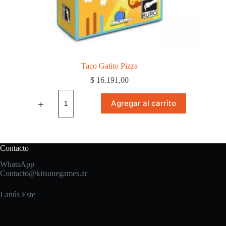
Taco Gatito Pizza
$
16.191,00
Taco
Gatito
Agregar al carrito
Pizza
cantidad
Contacto
WhatsApp
Contacto@kitsunegames.ar
Lanús Este