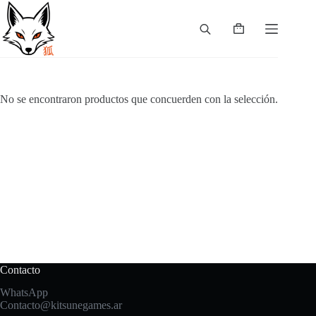
Skip
to
content
Shopping
cart
No se encontraron productos que concuerden con la selección.
Contacto
WhatsApp
Contacto@kitsunegames.ar