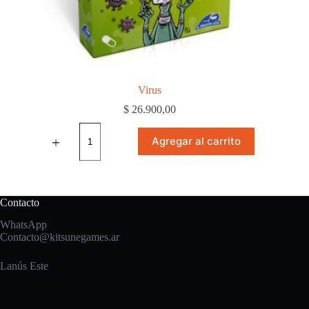
Virus
$
26.900,00
Virus
cantidad
Agregar al carrito
Contacto
WhatsApp
Contacto@kitsunegames.ar
Lanús Este