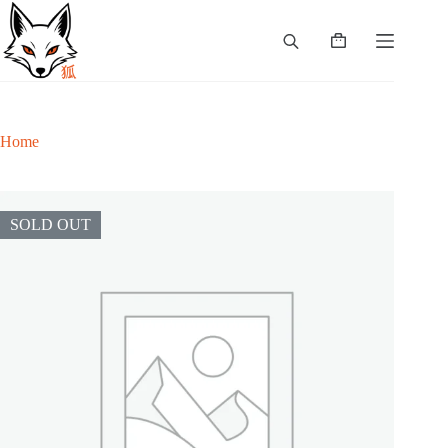
Skip
to
content
Shopping
cart
Home
SOLD OUT